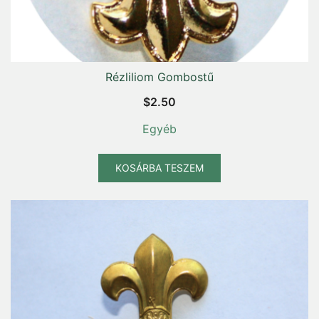
Rézliliom Gombostű
$
2.50
Egyéb
KOSÁRBA TESZEM