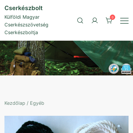
Skip
Cserkészbolt
to
Külföldi Magyar
0
content
Cserkészszövetség
Cserkészboltja
Kezdőlap
/
Egyéb