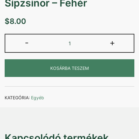
Sípzsinor – Fehér
$
8.00
Sípzsinor
-
+
-
Fehér
mennyiség
KOSÁRBA TESZEM
KATEGÓRIA:
Egyéb
Kapcsolódó termékek