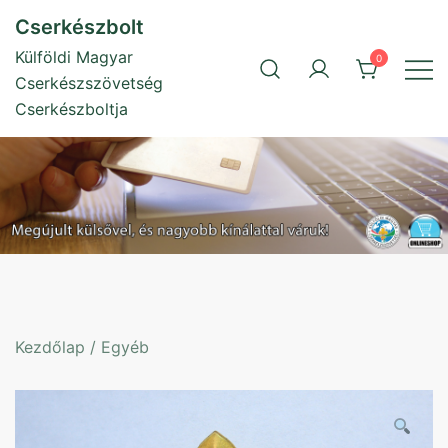
Skip
Cserkészbolt
to
Külföldi Magyar
0
content
Cserkészszövetség
Cserkészboltja
Kezdőlap
/
Egyéb