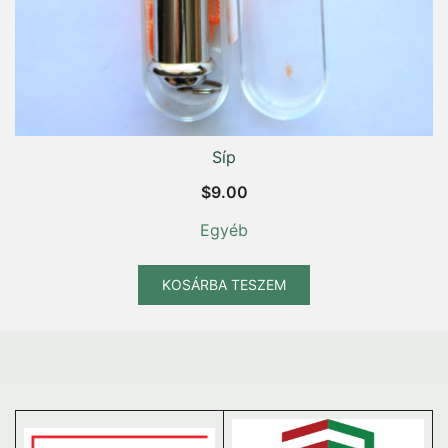
Síp
$
9.00
Egyéb
KOSÁRBA TESZEM