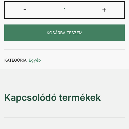
Rézliliom
-
+
Kitűző
mennyiség
KOSÁRBA TESZEM
KATEGÓRIA:
Egyéb
Kapcsolódó termékek