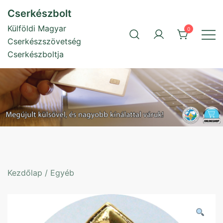
Skip
Cserkészbolt
to
Külföldi Magyar
0
content
Cserkészszövetség
Cserkészboltja
Kezdőlap
/
Egyéb