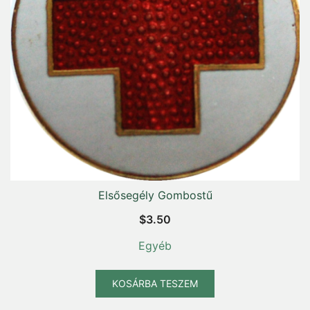
Elsősegély Gombostű
$
3.50
Egyéb
KOSÁRBA TESZEM