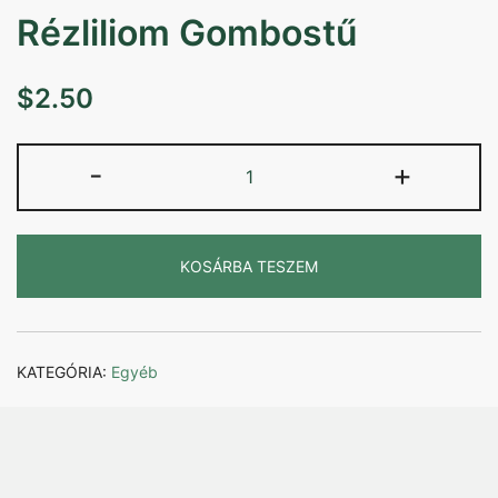
Rézliliom Gombostű
$
2.50
Rézliliom
-
+
Gombostű
mennyiség
KOSÁRBA TESZEM
KATEGÓRIA:
Egyéb