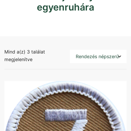
egyenruhára
Mind a(z) 3 találat
Sorted
megjelenítve
by
popularity