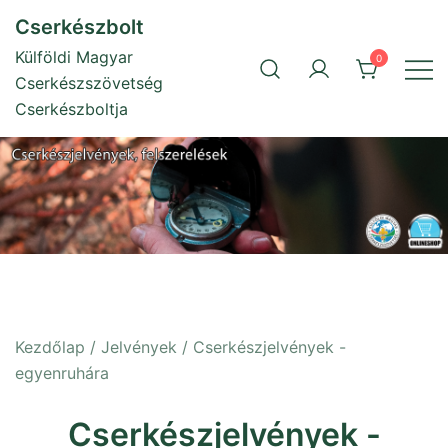
Skip
Cserkészbolt
to
Külföldi Magyar
0
content
Cserkészszövetség
Cserkészboltja
Kezdőlap
/
Jelvények
/ Cserkészjelvények -
egyenruhára
Cserkészjelvények -