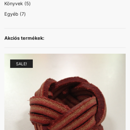
termék
5
Könyvek
5
termék
7
Egyéb
7
termék
Akciós termékek:
SALE!