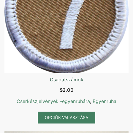
Csapatszámok
$
2.00
Cserkészjelvények -egyenruhára
,
Egyenruha
Ennek
OPCIÓK VÁLASZTÁSA
a
terméknek