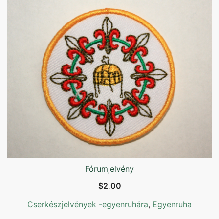
több
variációja
van.
A
változatok
a
termékoldalon
választhatók
ki
Fórumjelvény
$
2.00
Cserkészjelvények -egyenruhára
,
Egyenruha